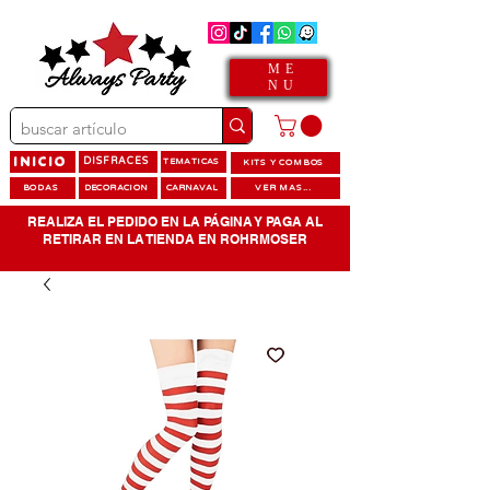
ME
NU
INICIO
DISFRACES
TEMATICAS
KITS Y COMBOS
BODAS
DECORACION
CARNAVAL
VER MAS...
REALIZA EL PEDIDO EN LA PÁGINA Y PAGA AL
RETIRAR EN LA TIENDA EN ROHRMOSER