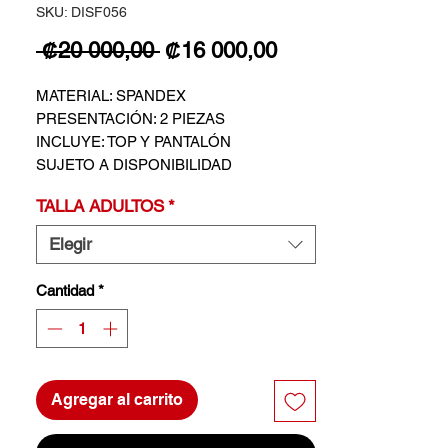
SKU: DISF056
Precio
Precio de oferta
 ₡20 000,00 
₡16 000,00
MATERIAL: SPANDEX
PRESENTACIÓN: 2 PIEZAS
INCLUYE: TOP Y PANTALÓN
SUJETO A DISPONIBILIDAD
TALLA ADULTOS
*
Elegir
Cantidad
*
Agregar al carrito